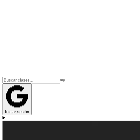
⌘K
Iniciar sesión