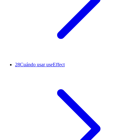
28
Cuándo usar useEffect