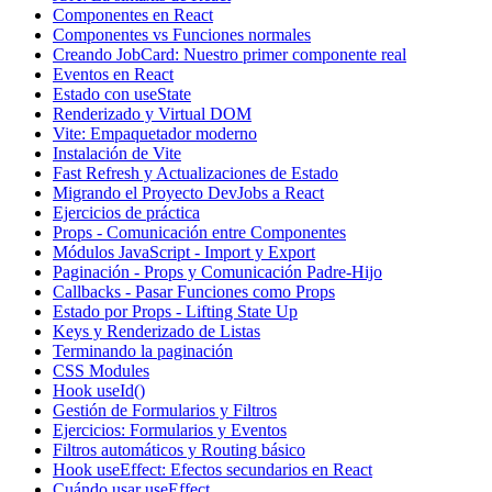
Componentes en React
Componentes vs Funciones normales
Creando JobCard: Nuestro primer componente real
Eventos en React
Estado con useState
Renderizado y Virtual DOM
Vite: Empaquetador moderno
Instalación de Vite
Fast Refresh y Actualizaciones de Estado
Migrando el Proyecto DevJobs a React
Ejercicios de práctica
Props - Comunicación entre Componentes
Módulos JavaScript - Import y Export
Paginación - Props y Comunicación Padre-Hijo
Callbacks - Pasar Funciones como Props
Estado por Props - Lifting State Up
Keys y Renderizado de Listas
Terminando la paginación
CSS Modules
Hook useId()
Gestión de Formularios y Filtros
Ejercicios: Formularios y Eventos
Filtros automáticos y Routing básico
Hook useEffect: Efectos secundarios en React
Cuándo usar useEffect