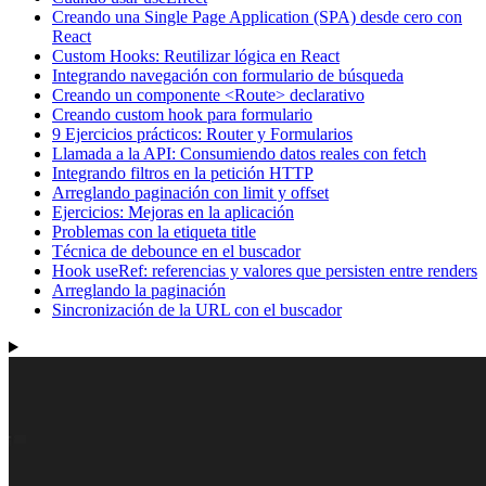
Creando una Single Page Application (SPA) desde cero con
React
Custom Hooks: Reutilizar lógica en React
Integrando navegación con formulario de búsqueda
Creando un componente <Route> declarativo
Creando custom hook para formulario
9 Ejercicios prácticos: Router y Formularios
Llamada a la API: Consumiendo datos reales con fetch
Integrando filtros en la petición HTTP
Arreglando paginación con limit y offset
Ejercicios: Mejoras en la aplicación
Problemas con la etiqueta title
Técnica de debounce en el buscador
Hook useRef: referencias y valores que persisten entre renders
Arreglando la paginación
Sincronización de la URL con el buscador