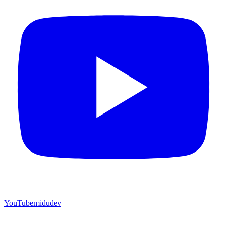
YouTube
midudev