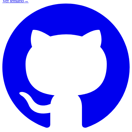
Ver temario
→