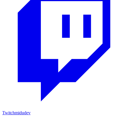
Twitch
midudev