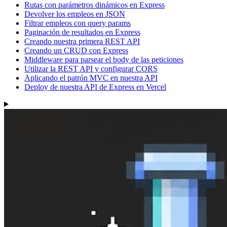
Rutas con parámetros dinámicos en Express
Devolver los empleos en JSON
Filtrar empleos con query params
Paginación de resultados en Express
Creando nuestra primera REST API
Creando un CRUD con Express
Middleware para parsear el body de las peticiones
Utilizar la REST API y configurar CORS
Aplicando el patrón MVC en nuestra API
Deploy de nuestra API de Express en Vercel