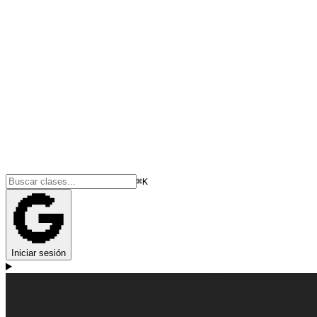
⌘K
Iniciar sesión