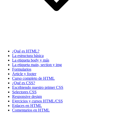
¿Qué es HTML?
La estructura básica
La etiqueta body y más
La etiqueta main, section y img
Formularios
Article y footer
Curso completo de HTML
¿Qué es CSS?
Escribiendo nuestro primer CSS
Selectores CSS
Responsive design
Ejercicios y cursos HTML/CSS
Enlaces en HTML
Comentarios en HTML