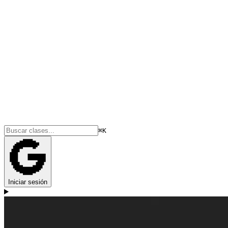
⌘K
Iniciar sesión