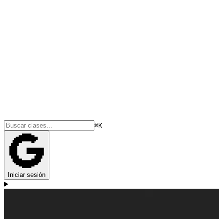
⌘K
Iniciar sesión