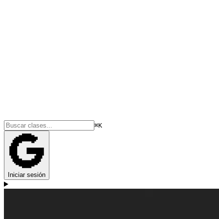
⌘K
Iniciar sesión