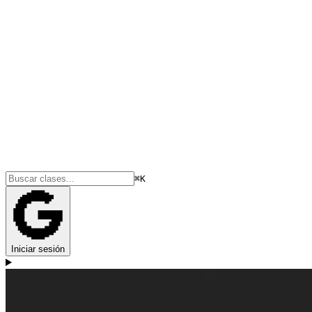
⌘K
Iniciar sesión