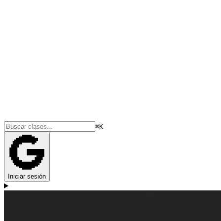
⌘K
Iniciar sesión