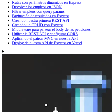
Rutas con parámetros dinámicos en Express
Devolver los empleos en JSON
Filtrar empleos con query params
Paginación de resultados en Express
Creando nuestra primera REST API
Creando un CRUD con Express
Middleware para parsear el body de las peticiones
Utilizar la REST API y configurar CORS
Aplicando el patrón MVC en nuestra API
Deploy de nuestra API de Express en Vercel